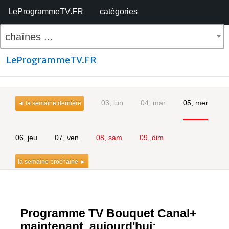
LeProgrammeTV.FR
catégories
chaînes ...
LeProgrammeTV.FR
03, lun
04, mar
05, mer
◄ la semaine dernière
06, jeu
07, ven
08, sam
09, dim
la semaine prochaine ►
Programme TV
Bouquet Canal+
maintenant, aujourd'hui: