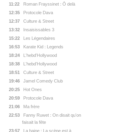
11:22
Roman Frayssinet : Ô delà
12:35
Protocole Dava
12:37
Culture & Street
13:32
Insaisissables 3
15:22
Les Légendaires
16:53
Karate Kid : Legends
18:24
L'hebd'Hollywood
18:38
L'hebd'Hollywood
18:51
Culture & Street
19:46
Jamel Comedy Club
20:25
Hot Ones
20:59
Protocole Dava
21:06
Ma frère
22:53
Fanny Ruwet : On disait qu'on
faisait la fête
23:57
La haine : La scène est à