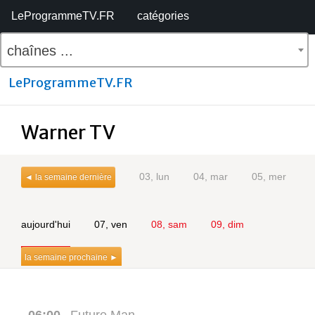
LeProgrammeTV.FR
catégories
chaînes ...
LeProgrammeTV.FR
Warner TV
03, lun
04, mar
05, mer
◄ la semaine dernière
aujourd'hui
07, ven
08, sam
09, dim
la semaine prochaine ►