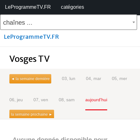
LeProgrammeTV.FR
catégories
chaînes ...
LeProgrammeTV.FR
Vosges TV
03, lun
04, mar
05, mer
◄ la semaine dernière
06, jeu
07, ven
08, sam
aujourd'hui
la semaine prochaine ►
Aucune donnée disponible pour