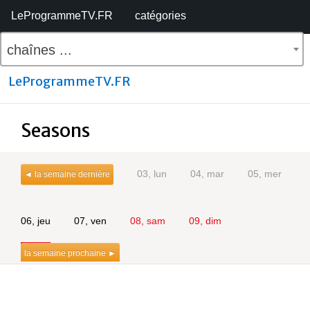
LeProgrammeTV.FR
catégories
chaînes ...
LeProgrammeTV.FR
Seasons
03, lun
04, mar
05, mer
◄ la semaine dernière
06, jeu
07, ven
08, sam
09, dim
la semaine prochaine ►