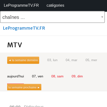
LeProgrammeTV.FR
catégories
chaînes ...
LeProgrammeTV.FR
MTV
03, lun
04, mar
05, mer
◄ la semaine dernière
aujourd'hui
07, ven
08, sam
09, dim
la semaine prochaine ►