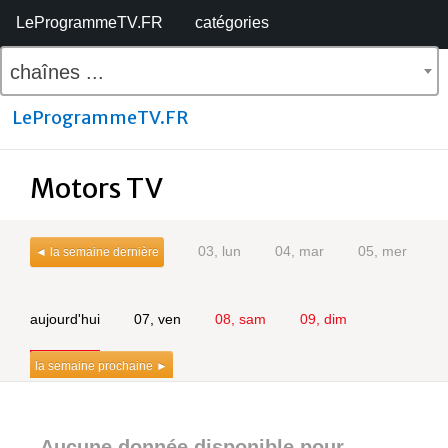
LeProgrammeTV.FR
catégories
chaînes ...
LeProgrammeTV.FR
Motors TV
03, lun
04, mar
05, mer
◄ la semaine dernière
aujourd'hui
07, ven
08, sam
09, dim
la semaine prochaine ►
Aucune donnée disponible pour