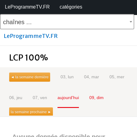
LeProgrammeTV.FR
catégories
chaînes ...
LeProgrammeTV.FR
LCP 100%
03, lun
04, mar
05, mer
◄ la semaine dernière
06, jeu
07, ven
aujourd'hui
09, dim
la semaine prochaine ►
Aucune donnée disponible pour