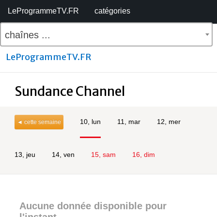
LeProgrammeTV.FR
catégories
chaînes ...
LeProgrammeTV.FR
Sundance Channel
10, lun
11, mar
12, mer
◄ cette semaine
13, jeu
14, ven
15, sam
16, dim
Aucune donnée disponible pour