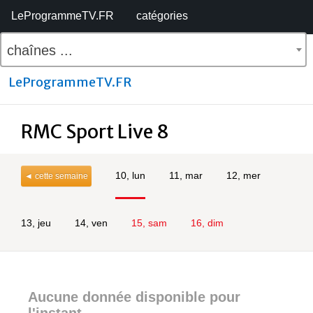
LeProgrammeTV.FR
catégories
chaînes ...
LeProgrammeTV.FR
RMC Sport Live 8
10, lun
11, mar
12, mer
◄ cette semaine
13, jeu
14, ven
15, sam
16, dim
Aucune donnée disponible pour