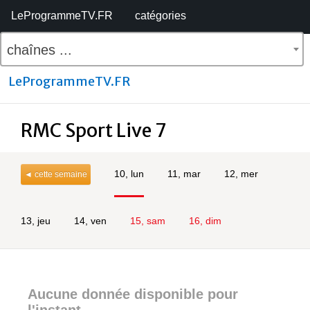
LeProgrammeTV.FR
catégories
chaînes ...
LeProgrammeTV.FR
RMC Sport Live 7
10, lun
11, mar
12, mer
◄ cette semaine
13, jeu
14, ven
15, sam
16, dim
Aucune donnée disponible pour