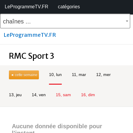
LeProgrammeTV.FR
catégories
chaînes ...
LeProgrammeTV.FR
RMC Sport 3
10, lun
11, mar
12, mer
◄ cette semaine
13, jeu
14, ven
15, sam
16, dim
Aucune donnée disponible pour