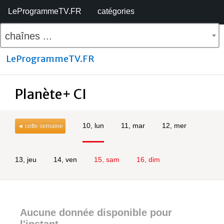
LeProgrammeTV.FR
catégories
chaînes ...
LeProgrammeTV.FR
Planète+ CI
10, lun
11, mar
12, mer
◄ cette semaine
13, jeu
14, ven
15, sam
16, dim
Aucune donnée disponible pour