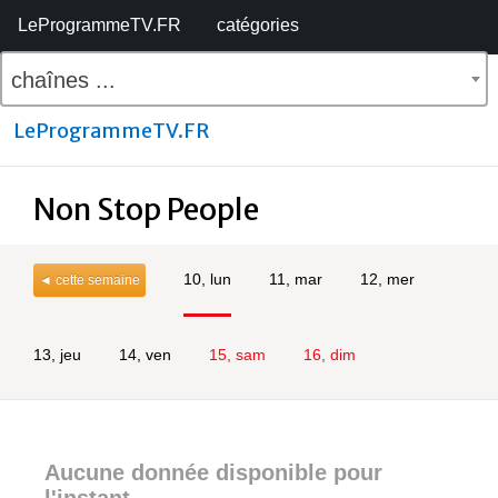
LeProgrammeTV.FR
catégories
chaînes ...
LeProgrammeTV.FR
Non Stop People
10, lun
11, mar
12, mer
◄ cette semaine
13, jeu
14, ven
15, sam
16, dim
Aucune donnée disponible pour