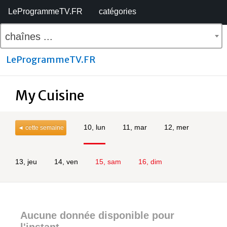
LeProgrammeTV.FR
catégories
chaînes ...
LeProgrammeTV.FR
My Cuisine
10, lun
11, mar
12, mer
◄ cette semaine
13, jeu
14, ven
15, sam
16, dim
Aucune donnée disponible pour