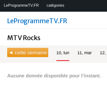
LeProgrammeTV.FR
catégories
LeProgrammeTV.FR
MTV Rocks
◄ cette semaine
10, lun
11, mar
12,
Aucune donnée disponible pour l'instant.