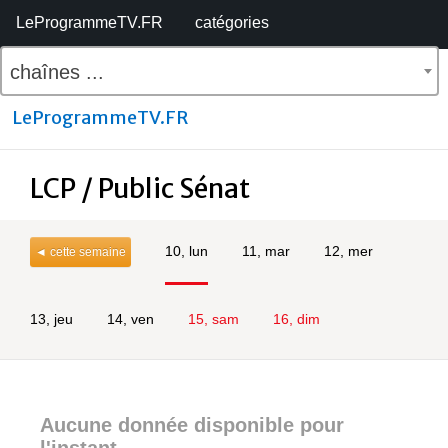
LeProgrammeTV.FR
catégories
chaînes ...
LeProgrammeTV.FR
LCP / Public Sénat
10, lun
11, mar
12, mer
◄ cette semaine
13, jeu
14, ven
15, sam
16, dim
Aucune donnée disponible pour