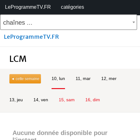
LeProgrammeTV.FR
catégories
chaînes ...
LeProgrammeTV.FR
LCM
10, lun
11, mar
12, mer
◄ cette semaine
13, jeu
14, ven
15, sam
16, dim
Aucune donnée disponible pour