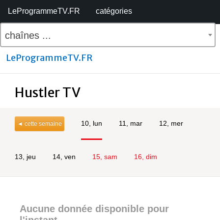
LeProgrammeTV.FR
catégories
chaînes ...
LeProgrammeTV.FR
Hustler TV
10, lun
11, mar
12, mer
◄ cette semaine
13, jeu
14, ven
15, sam
16, dim
Aucune donnée disponible pour