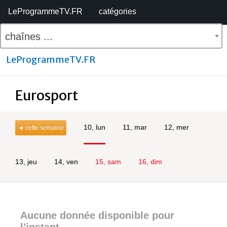
LeProgrammeTV.FR
catégories
chaînes ...
LeProgrammeTV.FR
Eurosport
10, lun
11, mar
12, mer
◄ cette semaine
13, jeu
14, ven
15, sam
16, dim
Aucune donnée disponible pour