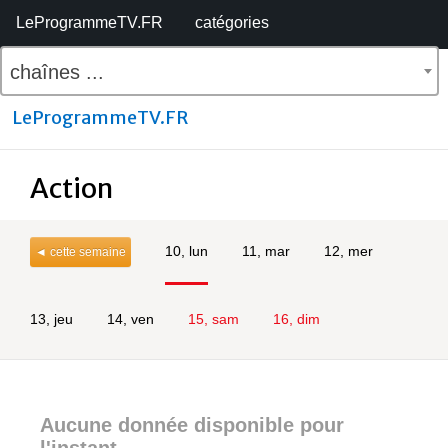
LeProgrammeTV.FR
catégories
chaînes ...
LeProgrammeTV.FR
Action
10, lun
11, mar
12, mer
◄ cette semaine
13, jeu
14, ven
15, sam
16, dim
Aucune donnée disponible pour