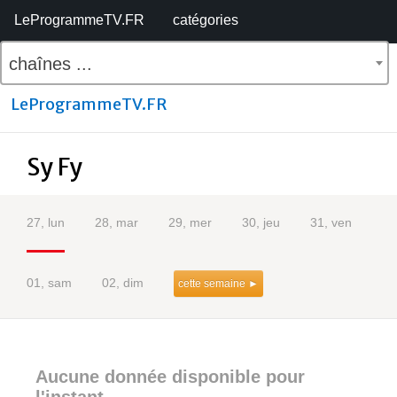
LeProgrammeTV.FR
catégories
chaînes ...
LeProgrammeTV.FR
Sy Fy
27, lun
28, mar
29, mer
30, jeu
31, ven
01, sam
02, dim
cette semaine ►
Aucune donnée disponible pour