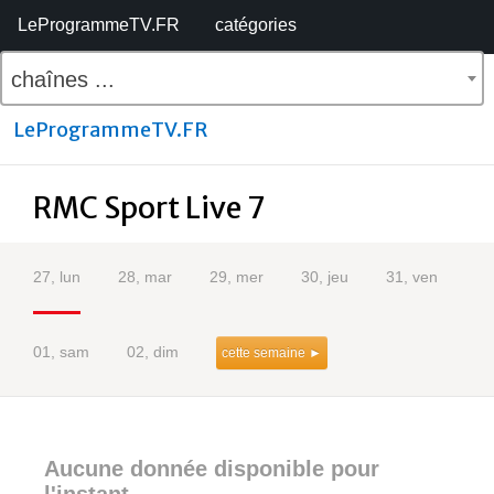
LeProgrammeTV.FR
catégories
chaînes ...
LeProgrammeTV.FR
RMC Sport Live 7
27, lun
28, mar
29, mer
30, jeu
31, ven
01, sam
02, dim
cette semaine ►
Aucune donnée disponible pour