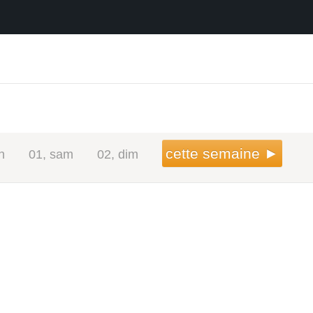
cette semaine ►
n
01, sam
02, dim