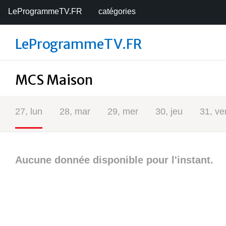
LeProgrammeTV.FR
catégories
LeProgrammeTV.FR
MCS Maison
27, lun
28, mar
29, mer
30, jeu
31, ve
Aucune donnée disponible pour l'instant.