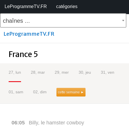
LeProgrammeTV.FR
catégories
chaînes ...
LeProgrammeTV.FR
France 5
27, lun
28, mar
29, mer
30, jeu
31, ven
01, sam
02, dim
cette semaine ►
06:05
Billy, le hamster cowboy