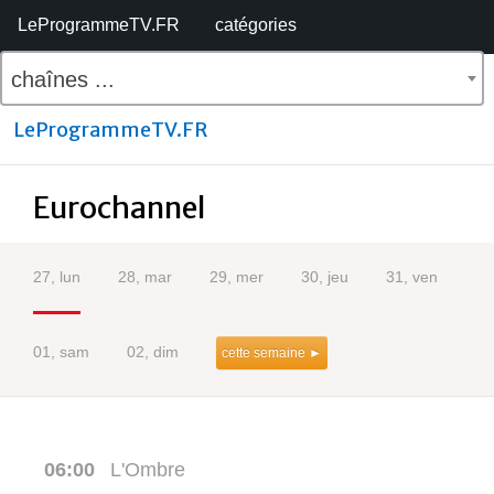
LeProgrammeTV.FR
catégories
chaînes ...
LeProgrammeTV.FR
Eurochannel
27, lun
28, mar
29, mer
30, jeu
31, ven
01, sam
02, dim
cette semaine ►
06:00
L'Ombre