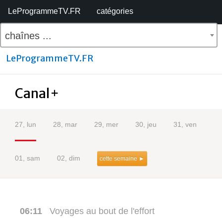
LeProgrammeTV.FR
catégories
chaînes ...
LeProgrammeTV.FR
Canal+
27, lun
28, mar
29, mer
30, jeu
31, ven
01, sam
02, dim
cette semaine ►
06:11
Voyages au bout de l'effort