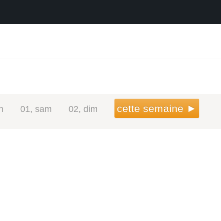
cette semaine ►
n
01, sam
02, dim