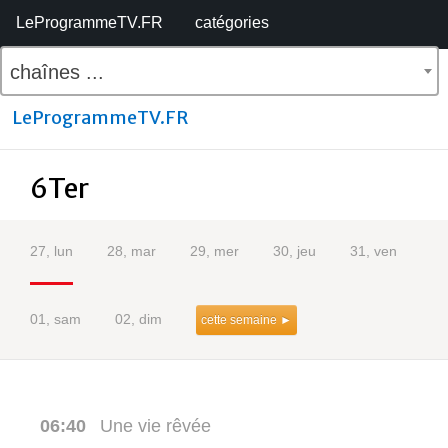
LeProgrammeTV.FR
catégories
chaînes ...
LeProgrammeTV.FR
6Ter
27, lun
28, mar
29, mer
30, jeu
31, ven
01, sam
02, dim
cette semaine ►
06:40
Une vie rêvée